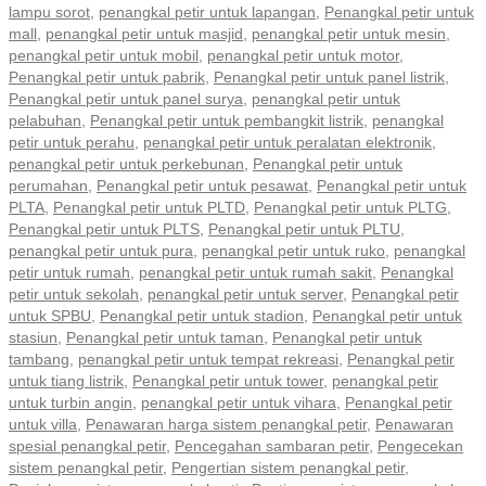
lampu sorot
,
penangkal petir untuk lapangan
,
Penangkal petir untuk
mall
,
penangkal petir untuk masjid
,
penangkal petir untuk mesin
,
penangkal petir untuk mobil
,
penangkal petir untuk motor
,
Penangkal petir untuk pabrik
,
Penangkal petir untuk panel listrik
,
Penangkal petir untuk panel surya
,
penangkal petir untuk
pelabuhan
,
Penangkal petir untuk pembangkit listrik
,
penangkal
petir untuk perahu
,
penangkal petir untuk peralatan elektronik
,
penangkal petir untuk perkebunan
,
Penangkal petir untuk
perumahan
,
Penangkal petir untuk pesawat
,
Penangkal petir untuk
PLTA
,
Penangkal petir untuk PLTD
,
Penangkal petir untuk PLTG
,
Penangkal petir untuk PLTS
,
Penangkal petir untuk PLTU
,
penangkal petir untuk pura
,
penangkal petir untuk ruko
,
penangkal
petir untuk rumah
,
penangkal petir untuk rumah sakit
,
Penangkal
petir untuk sekolah
,
penangkal petir untuk server
,
Penangkal petir
untuk SPBU
,
Penangkal petir untuk stadion
,
Penangkal petir untuk
stasiun
,
Penangkal petir untuk taman
,
Penangkal petir untuk
tambang
,
penangkal petir untuk tempat rekreasi
,
Penangkal petir
untuk tiang listrik
,
Penangkal petir untuk tower
,
penangkal petir
untuk turbin angin
,
penangkal petir untuk vihara
,
Penangkal petir
untuk villa
,
Penawaran harga sistem penangkal petir
,
Penawaran
spesial penangkal petir
,
Pencegahan sambaran petir
,
Pengecekan
sistem penangkal petir
,
Pengertian sistem penangkal petir
,