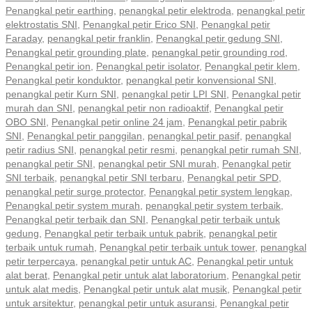
Penangkal petir earthing
,
penangkal petir elektroda
,
penangkal petir
elektrostatis SNI
,
Penangkal petir Erico SNI
,
Penangkal petir
Faraday
,
penangkal petir franklin
,
Penangkal petir gedung SNI
,
Penangkal petir grounding plate
,
penangkal petir grounding rod
,
Penangkal petir ion
,
Penangkal petir isolator
,
Penangkal petir klem
,
Penangkal petir konduktor
,
penangkal petir konvensional SNI
,
penangkal petir Kurn SNI
,
penangkal petir LPI SNI
,
Penangkal petir
murah dan SNI
,
penangkal petir non radioaktif
,
Penangkal petir
OBO SNI
,
Penangkal petir online 24 jam
,
Penangkal petir pabrik
SNI
,
Penangkal petir panggilan
,
penangkal petir pasif
,
penangkal
petir radius SNI
,
penangkal petir resmi
,
penangkal petir rumah SNI
,
penangkal petir SNI
,
penangkal petir SNI murah
,
Penangkal petir
SNI terbaik
,
penangkal petir SNI terbaru
,
Penangkal petir SPD
,
penangkal petir surge protector
,
Penangkal petir system lengkap
,
Penangkal petir system murah
,
penangkal petir system terbaik
,
Penangkal petir terbaik dan SNI
,
Penangkal petir terbaik untuk
gedung
,
Penangkal petir terbaik untuk pabrik
,
penangkal petir
terbaik untuk rumah
,
Penangkal petir terbaik untuk tower
,
penangkal
petir terpercaya
,
penangkal petir untuk AC
,
Penangkal petir untuk
alat berat
,
Penangkal petir untuk alat laboratorium
,
Penangkal petir
untuk alat medis
,
Penangkal petir untuk alat musik
,
Penangkal petir
untuk arsitektur
,
penangkal petir untuk asuransi
,
Penangkal petir