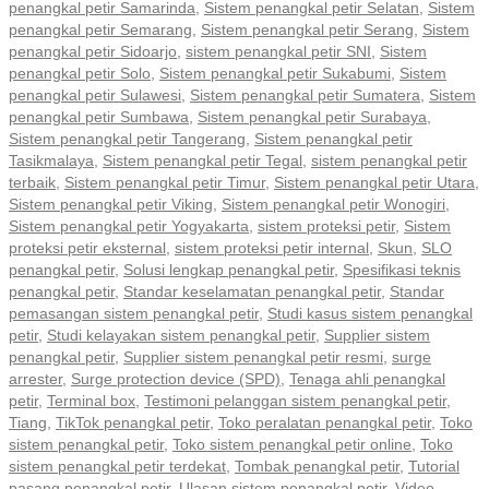
penangkal petir Samarinda
,
Sistem penangkal petir Selatan
,
Sistem
penangkal petir Semarang
,
Sistem penangkal petir Serang
,
Sistem
penangkal petir Sidoarjo
,
sistem penangkal petir SNI
,
Sistem
penangkal petir Solo
,
Sistem penangkal petir Sukabumi
,
Sistem
penangkal petir Sulawesi
,
Sistem penangkal petir Sumatera
,
Sistem
penangkal petir Sumbawa
,
Sistem penangkal petir Surabaya
,
Sistem penangkal petir Tangerang
,
Sistem penangkal petir
Tasikmalaya
,
Sistem penangkal petir Tegal
,
sistem penangkal petir
terbaik
,
Sistem penangkal petir Timur
,
Sistem penangkal petir Utara
,
Sistem penangkal petir Viking
,
Sistem penangkal petir Wonogiri
,
Sistem penangkal petir Yogyakarta
,
sistem proteksi petir
,
Sistem
proteksi petir eksternal
,
sistem proteksi petir internal
,
Skun
,
SLO
penangkal petir
,
Solusi lengkap penangkal petir
,
Spesifikasi teknis
penangkal petir
,
Standar keselamatan penangkal petir
,
Standar
pemasangan sistem penangkal petir
,
Studi kasus sistem penangkal
petir
,
Studi kelayakan sistem penangkal petir
,
Supplier sistem
penangkal petir
,
Supplier sistem penangkal petir resmi
,
surge
arrester
,
Surge protection device (SPD)
,
Tenaga ahli penangkal
petir
,
Terminal box
,
Testimoni pelanggan sistem penangkal petir
,
Tiang
,
TikTok penangkal petir
,
Toko peralatan penangkal petir
,
Toko
sistem penangkal petir
,
Toko sistem penangkal petir online
,
Toko
sistem penangkal petir terdekat
,
Tombak penangkal petir
,
Tutorial
pasang penangkal petir
,
Ulasan sistem penangkal petir
,
Video