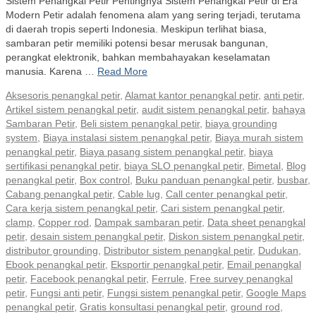
Sistem Penangkal Petir Pentingnya Sistem Penangkal Petir di Era
Modern Petir adalah fenomena alam yang sering terjadi, terutama
di daerah tropis seperti Indonesia. Meskipun terlihat biasa,
sambaran petir memiliki potensi besar merusak bangunan,
perangkat elektronik, bahkan membahayakan keselamatan
manusia. Karena …
Read More
Aksesoris penangkal petir
,
Alamat kantor penangkal petir
,
anti petir
,
Artikel sistem penangkal petir
,
audit sistem penangkal petir
,
bahaya
Sambaran Petir
,
Beli sistem penangkal petir
,
biaya grounding
system
,
Biaya instalasi sistem penangkal petir
,
Biaya murah sistem
penangkal petir
,
Biaya pasang sistem penangkal petir
,
biaya
sertifikasi penangkal petir
,
biaya SLO penangkal petir
,
Bimetal
,
Blog
penangkal petir
,
Box control
,
Buku panduan penangkal petir
,
busbar
,
Cabang penangkal petir
,
Cable lug
,
Call center penangkal petir
,
Cara kerja sistem penangkal petir
,
Cari sistem penangkal petir
,
clamp
,
Copper rod
,
Dampak sambaran petir
,
Data sheet penangkal
petir
,
desain sistem penangkal petir
,
Diskon sistem penangkal petir
,
distributor grounding
,
Distributor sistem penangkal petir
,
Dudukan
,
Ebook penangkal petir
,
Eksportir penangkal petir
,
Email penangkal
petir
,
Facebook penangkal petir
,
Ferrule
,
Free survey penangkal
petir
,
Fungsi anti petir
,
Fungsi sistem penangkal petir
,
Google Maps
penangkal petir
,
Gratis konsultasi penangkal petir
,
ground rod
,