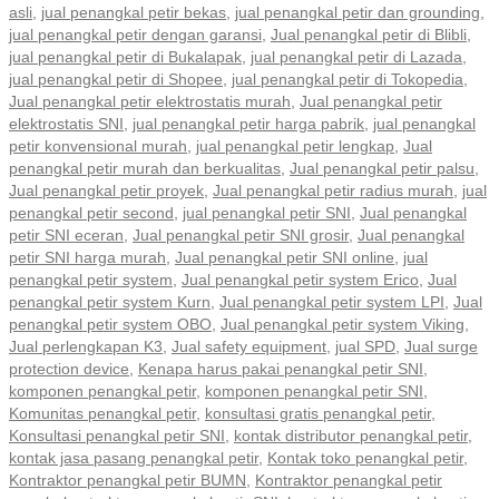
asli
,
jual penangkal petir bekas
,
jual penangkal petir dan grounding
,
jual penangkal petir dengan garansi
,
Jual penangkal petir di Blibli
,
jual penangkal petir di Bukalapak
,
jual penangkal petir di Lazada
,
jual penangkal petir di Shopee
,
jual penangkal petir di Tokopedia
,
Jual penangkal petir elektrostatis murah
,
Jual penangkal petir
elektrostatis SNI
,
jual penangkal petir harga pabrik
,
jual penangkal
petir konvensional murah
,
jual penangkal petir lengkap
,
Jual
penangkal petir murah dan berkualitas
,
Jual penangkal petir palsu
,
Jual penangkal petir proyek
,
Jual penangkal petir radius murah
,
jual
penangkal petir second
,
jual penangkal petir SNI
,
Jual penangkal
petir SNI eceran
,
Jual penangkal petir SNI grosir
,
Jual penangkal
petir SNI harga murah
,
Jual penangkal petir SNI online
,
jual
penangkal petir system
,
Jual penangkal petir system Erico
,
Jual
penangkal petir system Kurn
,
Jual penangkal petir system LPI
,
Jual
penangkal petir system OBO
,
Jual penangkal petir system Viking
,
Jual perlengkapan K3
,
Jual safety equipment
,
jual SPD
,
Jual surge
protection device
,
Kenapa harus pakai penangkal petir SNI
,
komponen penangkal petir
,
komponen penangkal petir SNI
,
Komunitas penangkal petir
,
konsultasi gratis penangkal petir
,
Konsultasi penangkal petir SNI
,
kontak distributor penangkal petir
,
kontak jasa pasang penangkal petir
,
Kontak toko penangkal petir
,
Kontraktor penangkal petir BUMN
,
Kontraktor penangkal petir