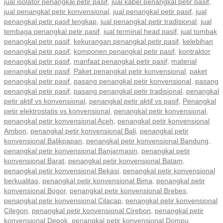
jual isolator penangkal petir pasif
,
jual kabel penangkal petir pasif
,
jual penangkal petir konvensional
,
jual penangkal petir pasif
,
jual
penangkal petir pasif lengkap
,
jual penangkal petir tradisional
,
jual
tembaga penangkal petir pasif
,
jual terminal head pasif
,
jual tombak
penangkal petir pasif
,
kekurangan penangkal petir pasif
,
kelebihan
penangkal petir pasif
,
komponen penangkal petir pasif
,
kontraktor
penangkal petir pasif
,
manfaat penangkal petir pasif
,
material
penangkal petir pasif
,
Paket penangkal petir konvensional
,
paket
penangkal petir pasif
,
pasang penangkal petir konvensional
,
pasang
penangkal petir pasif
,
pasang penangkal petir tradisional
,
penangkal
petir aktif vs konvensional
,
penangkal petir aktif vs pasif
,
Penangkal
petir elektrostatis vs konvensional
,
penangkal petir konvensional
,
penangkal petir konvensional Aceh
,
penangkal petir konvensional
Ambon
,
penangkal petir konvensional Bali
,
penangkal petir
konvensional Balikpapan
,
penangkal petir konvensional Bandung
,
penangkal petir konvensional Banjarmasin
,
penangkal petir
konvensional Barat
,
penangkal petir konvensional Batam
,
penangkal petir konvensional Bekasi
,
penangkal petir konvensional
berkualitas
,
penangkal petir konvensional Bima
,
penangkal petir
konvensional Bogor
,
penangkal petir konvensional Brebes
,
penangkal petir konvensional Cilacap
,
penangkal petir konvensional
Cilegon
,
penangkal petir konvensional Cirebon
,
penangkal petir
konvensional Depok
,
penangkal petir konvensional Dompu
,