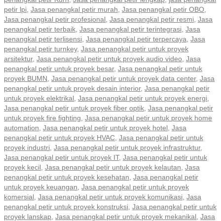
petir lpi
,
Jasa penangkal petir murah
,
Jasa penangkal petir OBO
,
Jasa penangkal petir profesional
,
Jasa penangkal petir resmi
,
Jasa
penangkal petir terbaik
,
Jasa penangkal petir terintegrasi
,
Jasa
penangkal petir terlisensi
,
Jasa penangkal petir terpercaya
,
Jasa
penangkal petir turnkey
,
Jasa penangkal petir untuk proyek
arsitektur
,
Jasa penangkal petir untuk proyek audio video
,
Jasa
penangkal petir untuk proyek besar
,
Jasa penangkal petir untuk
proyek BUMN
,
Jasa penangkal petir untuk proyek data center
,
Jasa
penangkal petir untuk proyek desain interior
,
Jasa penangkal petir
untuk proyek elektrikal
,
Jasa penangkal petir untuk proyek energi
,
Jasa penangkal petir untuk proyek fiber optik
,
Jasa penangkal petir
untuk proyek fire fighting
,
Jasa penangkal petir untuk proyek home
automation
,
Jasa penangkal petir untuk proyek hotel
,
Jasa
penangkal petir untuk proyek HVAC
,
Jasa penangkal petir untuk
proyek industri
,
Jasa penangkal petir untuk proyek infrastruktur
,
Jasa penangkal petir untuk proyek IT
,
Jasa penangkal petir untuk
proyek kecil
,
Jasa penangkal petir untuk proyek kelautan
,
Jasa
penangkal petir untuk proyek kesehatan
,
Jasa penangkal petir
untuk proyek keuangan
,
Jasa penangkal petir untuk proyek
komersial
,
Jasa penangkal petir untuk proyek komunikasi
,
Jasa
penangkal petir untuk proyek konstruksi
,
Jasa penangkal petir untuk
proyek lanskap
,
Jasa penangkal petir untuk proyek mekanikal
,
Jasa