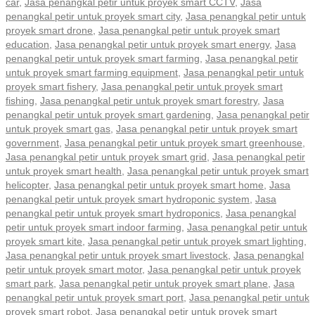
car
,
Jasa penangkal petir untuk proyek smart CCTV
,
Jasa
penangkal petir untuk proyek smart city
,
Jasa penangkal petir untuk
proyek smart drone
,
Jasa penangkal petir untuk proyek smart
education
,
Jasa penangkal petir untuk proyek smart energy
,
Jasa
penangkal petir untuk proyek smart farming
,
Jasa penangkal petir
untuk proyek smart farming equipment
,
Jasa penangkal petir untuk
proyek smart fishery
,
Jasa penangkal petir untuk proyek smart
fishing
,
Jasa penangkal petir untuk proyek smart forestry
,
Jasa
penangkal petir untuk proyek smart gardening
,
Jasa penangkal petir
untuk proyek smart gas
,
Jasa penangkal petir untuk proyek smart
government
,
Jasa penangkal petir untuk proyek smart greenhouse
,
Jasa penangkal petir untuk proyek smart grid
,
Jasa penangkal petir
untuk proyek smart health
,
Jasa penangkal petir untuk proyek smart
helicopter
,
Jasa penangkal petir untuk proyek smart home
,
Jasa
penangkal petir untuk proyek smart hydroponic system
,
Jasa
penangkal petir untuk proyek smart hydroponics
,
Jasa penangkal
petir untuk proyek smart indoor farming
,
Jasa penangkal petir untuk
proyek smart kite
,
Jasa penangkal petir untuk proyek smart lighting
,
Jasa penangkal petir untuk proyek smart livestock
,
Jasa penangkal
petir untuk proyek smart motor
,
Jasa penangkal petir untuk proyek
smart park
,
Jasa penangkal petir untuk proyek smart plane
,
Jasa
penangkal petir untuk proyek smart port
,
Jasa penangkal petir untuk
proyek smart robot
,
Jasa penangkal petir untuk proyek smart