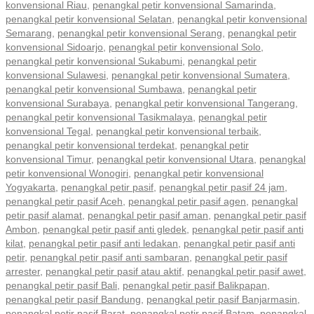
konvensional Riau
,
penangkal petir konvensional Samarinda
,
penangkal petir konvensional Selatan
,
penangkal petir konvensional
Semarang
,
penangkal petir konvensional Serang
,
penangkal petir
konvensional Sidoarjo
,
penangkal petir konvensional Solo
,
penangkal petir konvensional Sukabumi
,
penangkal petir
konvensional Sulawesi
,
penangkal petir konvensional Sumatera
,
penangkal petir konvensional Sumbawa
,
penangkal petir
konvensional Surabaya
,
penangkal petir konvensional Tangerang
,
penangkal petir konvensional Tasikmalaya
,
penangkal petir
konvensional Tegal
,
penangkal petir konvensional terbaik
,
penangkal petir konvensional terdekat
,
penangkal petir
konvensional Timur
,
penangkal petir konvensional Utara
,
penangkal
petir konvensional Wonogiri
,
penangkal petir konvensional
Yogyakarta
,
penangkal petir pasif
,
penangkal petir pasif 24 jam
,
penangkal petir pasif Aceh
,
penangkal petir pasif agen
,
penangkal
petir pasif alamat
,
penangkal petir pasif aman
,
penangkal petir pasif
Ambon
,
penangkal petir pasif anti gledek
,
penangkal petir pasif anti
kilat
,
penangkal petir pasif anti ledakan
,
penangkal petir pasif anti
petir
,
penangkal petir pasif anti sambaran
,
penangkal petir pasif
arrester
,
penangkal petir pasif atau aktif
,
penangkal petir pasif awet
,
penangkal petir pasif Bali
,
penangkal petir pasif Balikpapan
,
penangkal petir pasif Bandung
,
penangkal petir pasif Banjarmasin
,
penangkal petir pasif Barat
,
penangkal petir pasif Batam
,
penangkal