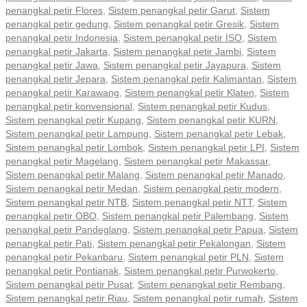
penangkal petir Flores
,
Sistem penangkal petir Garut
,
Sistem
penangkal petir gedung
,
Sistem penangkal petir Gresik
,
Sistem
penangkal petir Indonesia
,
Sistem penangkal petir ISO
,
Sistem
penangkal petir Jakarta
,
Sistem penangkal petir Jambi
,
Sistem
penangkal petir Jawa
,
Sistem penangkal petir Jayapura
,
Sistem
penangkal petir Jepara
,
Sistem penangkal petir Kalimantan
,
Sistem
penangkal petir Karawang
,
Sistem penangkal petir Klaten
,
Sistem
penangkal petir konvensional
,
Sistem penangkal petir Kudus
,
Sistem penangkal petir Kupang
,
Sistem penangkal petir KURN
,
Sistem penangkal petir Lampung
,
Sistem penangkal petir Lebak
,
Sistem penangkal petir Lombok
,
Sistem penangkal petir LPI
,
Sistem
penangkal petir Magelang
,
Sistem penangkal petir Makassar
,
Sistem penangkal petir Malang
,
Sistem penangkal petir Manado
,
Sistem penangkal petir Medan
,
Sistem penangkal petir modern
,
Sistem penangkal petir NTB
,
Sistem penangkal petir NTT
,
Sistem
penangkal petir OBO
,
Sistem penangkal petir Palembang
,
Sistem
penangkal petir Pandeglang
,
Sistem penangkal petir Papua
,
Sistem
penangkal petir Pati
,
Sistem penangkal petir Pekalongan
,
Sistem
penangkal petir Pekanbaru
,
Sistem penangkal petir PLN
,
Sistem
penangkal petir Pontianak
,
Sistem penangkal petir Purwokerto
,
Sistem penangkal petir Pusat
,
Sistem penangkal petir Rembang
,
Sistem penangkal petir Riau
,
Sistem penangkal petir rumah
,
Sistem