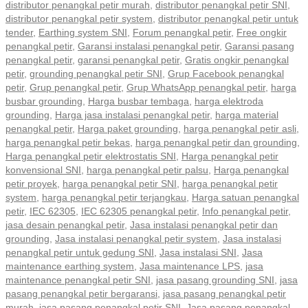
distributor penangkal petir murah
,
distributor penangkal petir SNI
,
distributor penangkal petir system
,
distributor penangkal petir untuk
tender
,
Earthing system SNI
,
Forum penangkal petir
,
Free ongkir
penangkal petir
,
Garansi instalasi penangkal petir
,
Garansi pasang
penangkal petir
,
garansi penangkal petir
,
Gratis ongkir penangkal
petir
,
grounding penangkal petir SNI
,
Grup Facebook penangkal
petir
,
Grup penangkal petir
,
Grup WhatsApp penangkal petir
,
harga
busbar grounding
,
Harga busbar tembaga
,
harga elektroda
grounding
,
Harga jasa instalasi penangkal petir
,
harga material
penangkal petir
,
Harga paket grounding
,
harga penangkal petir asli
,
harga penangkal petir bekas
,
harga penangkal petir dan grounding
,
Harga penangkal petir elektrostatis SNI
,
Harga penangkal petir
konvensional SNI
,
harga penangkal petir palsu
,
Harga penangkal
petir proyek
,
harga penangkal petir SNI
,
harga penangkal petir
system
,
harga penangkal petir terjangkau
,
Harga satuan penangkal
petir
,
IEC 62305
,
IEC 62305 penangkal petir
,
Info penangkal petir
,
jasa desain penangkal petir
,
Jasa instalasi penangkal petir dan
grounding
,
Jasa instalasi penangkal petir system
,
Jasa instalasi
penangkal petir untuk gedung SNI
,
Jasa instalasi SNI
,
Jasa
maintenance earthing system
,
Jasa maintenance LPS
,
jasa
maintenance penangkal petir SNI
,
jasa pasang grounding SNI
,
jasa
pasang penangkal petir bergaransi
,
jasa pasang penangkal petir
murah
,
jasa pasang penangkal petir SNI
,
Jasa pasang penangkal