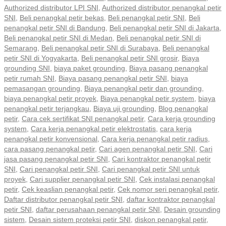
Authorized distributor LPI SNI
,
Authorized distributor penangkal petir
SNI
,
Beli penangkal petir bekas
,
Beli penangkal petir SNI
,
Beli
penangkal petir SNI di Bandung
,
Beli penangkal petir SNI di Jakarta
,
Beli penangkal petir SNI di Medan
,
Beli penangkal petir SNI di
Semarang
,
Beli penangkal petir SNI di Surabaya
,
Beli penangkal
petir SNI di Yogyakarta
,
Beli penangkal petir SNI grosir
,
Biaya
grounding SNI
,
biaya paket grounding
,
Biaya pasang penangkal
petir rumah SNI
,
Biaya pasang penangkal petir SNI
,
biaya
pemasangan grounding
,
Biaya penangkal petir dan grounding
,
biaya penangkal petir proyek
,
Biaya penangkal petir system
,
biaya
penangkal petir terjangkau
,
Biaya uji grounding
,
Blog penangkal
petir
,
Cara cek sertifikat SNI penangkal petir
,
Cara kerja grounding
system
,
Cara kerja penangkal petir elektrostatis
,
cara kerja
penangkal petir konvensional
,
Cara kerja penangkal petir radius
,
cara pasang penangkal petir
,
Cari agen penangkal petir SNI
,
Cari
jasa pasang penangkal petir SNI
,
Cari kontraktor penangkal petir
SNI
,
Cari penangkal petir SNI
,
Cari penangkal petir SNI untuk
proyek
,
Cari supplier penangkal petir SNI
,
Cek instalasi penangkal
petir
,
Cek keaslian penangkal petir
,
Cek nomor seri penangkal petir
,
Daftar distributor penangkal petir SNI
,
daftar kontraktor penangkal
petir SNI
,
daftar perusahaan penangkal petir SNI
,
Desain grounding
sistem
,
Desain sistem proteksi petir SNI
,
diskon penangkal petir
,