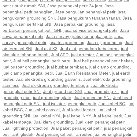
petir untuk rumah SNI
,
Jasa penangkal petir 24 jam
,
Jasa
penangkal petir panggilan
,
Jasa pengujian penangkal petir
,
jasa
pengukuran grounding SNI
,
Jasa pengukuran tahanan tanah
,
Jasa
pengurusan sertifikat SNI
,
Jasa perbaikan grounding
,
jasa
perbaikan penangkal petir SNI
,
jasa service penangkal petir
,
Jasa
sewa penangkal petir
,
Jasa survey gratis penangkal petir
,
Jasa
survey penangkal petir
,
jasa tes grounding
,
Jasa uji grounding
,
Jual
air terminal SNI
,
Jual alat K3
,
Jual alat pemadam kebakaran
,
jual
alat ukur tahanan tanah
,
Jual APD
,
jual arrester
,
Jual beli penangkal
petir
,
Jual beli penangkal petir baru
,
Jual beli penangkal petir bekas
,
jual busbar grounding
,
jual busbar tembaga
,
jual clamp grounding
,
jual clamp penangkal petir
,
Jual Earth Resistance Meter
,
jual earth
tester
,
Jual elektroda grounding galvanis
,
Jual elektroda grounding
stainless
,
Jual elektroda grounding tembaga
,
Jual elektroda
penangkal petir SNI
,
Jual ground rod SNI
,
Jual grounding kit
,
jual
grounding mat
,
jual grounding plate
,
Jual grounding SNI
,
Jual head
penangkal petir SNI
,
jual isolator penangkal petir
,
Jual kabel BC
,
jual
kabel BCC
,
Jual kabel coaxial
,
Jual kabel feeder
,
jual kabel
grounding SNI
,
jual kabel NYA
,
jual kabel NYY
,
Jual kabel petir
,
Jual
kabel tembaga
,
Jual klem grounding
,
Jual klem penangkal petir
,
Jual lightning protection
,
Jual paket penangkal petir
,
jual penangkal
petir anti gledek
,
Jual penangkal petir arrester
,
jual penangkal petir