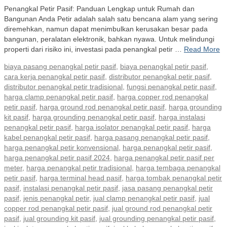
Penangkal Petir Pasif: Panduan Lengkap untuk Rumah dan
Bangunan Anda Petir adalah salah satu bencana alam yang sering
diremehkan, namun dapat menimbulkan kerusakan besar pada
bangunan, peralatan elektronik, bahkan nyawa. Untuk melindungi
properti dari risiko ini, investasi pada penangkal petir …
Read More
biaya pasang penangkal petir pasif
,
biaya penangkal petir pasif
,
cara kerja penangkal petir pasif
,
distributor penangkal petir pasif
,
distributor penangkal petir tradisional
,
fungsi penangkal petir pasif
,
harga clamp penangkal petir pasif
,
harga copper rod penangkal
petir pasif
,
harga ground rod penangkal petir pasif
,
harga grounding
kit pasif
,
harga grounding penangkal petir pasif
,
harga instalasi
penangkal petir pasif
,
harga isolator penangkal petir pasif
,
harga
kabel penangkal petir pasif
,
harga pasang penangkal petir pasif
,
harga penangkal petir konvensional
,
harga penangkal petir pasif
,
harga penangkal petir pasif 2024
,
harga penangkal petir pasif per
meter
,
harga penangkal petir tradisional
,
harga tembaga penangkal
petir pasif
,
harga terminal head pasif
,
harga tombak penangkal petir
pasif
,
instalasi penangkal petir pasif
,
jasa pasang penangkal petir
pasif
,
jenis penangkal petir
,
jual clamp penangkal petir pasif
,
jual
copper rod penangkal petir pasif
,
jual ground rod penangkal petir
pasif
,
jual grounding kit pasif
,
jual grounding penangkal petir pasif
,