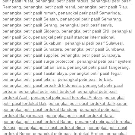
petir pasif Pusat
,
penangkal petir pasif radius
,
penangkal petir pasif
Rembang
,
penangkal petir pasif resmi
,
penangkal petir pasif Riau
,
penangkal petir pasif rumah
,
penangkal petir pasif Samarinda
,
penangkal petir pasif Selatan
,
penangkal petir pasif Semarang
,
penangkal petir pasif Serang
,
penangkal petir pasif servis
,
penangkal petir pasif Sidoarjo
,
penangkal petir pasif SNI
,
penangkal
petir pasif Solo
,
penangkal petir pasif standar internasional
,
penangkal petir pasif Sukabumi
,
penangkal petir pasif Sulawesi
,
penangkal petir pasif Sumatera
,
penangkal petir pasif Sumbawa
,
penangkal petir pasif supplier
,
penangkal petir pasif Surabaya
,
penangkal petir pasif surge protection
,
penangkal petir pasif system
,
penangkal petir pasif tahan lama
,
penangkal petir pasif Tangerang
,
penangkal petir pasif Tasikmalaya
,
penangkal petir pasif Tegal
,
penangkal petir pasif teknisi
,
penangkal petir pasif terbaik
,
penangkal petir pasif terbaik di Indonesia
,
penangkal petir pasif
terbaru
,
penangkal petir pasif terdekat
,
penangkal petir pasif
terdekat Aceh
,
penangkal petir pasif terdekat Ambon
,
penangkal
petir pasif terdekat Bali
,
penangkal petir pasif terdekat Balikpapan
,
penangkal petir pasif terdekat Bandung
,
penangkal petir pasif
terdekat Banjarmasin
,
penangkal petir pasif terdekat Barat
,
penangkal petir pasif terdekat Batam
,
penangkal petir pasif terdekat
Bekasi
,
penangkal petir pasif terdekat Bima
,
penangkal petir pasif
terdekat Bogor
,
penangkal petir pasif terdekat Brebes
,
penangkal