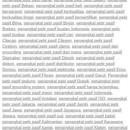
petir pasif Bekasi
,
penangkal petir pasif beli
,
penangkal petir pasif
bergaransi
,
penangkal petir pasif berkualitas
,
penangkal petir pasif
berkualitas tinggi
,
penangkal petir pasif bersertifikat
,
penangkal petir
pasif Bima
,
penangkal petir pasif Bogor
,
penangkal petir pasif
Brebes
,
penangkal petir pasif buatan Indonesia
,
penangkal petir
pasif busbar
,
penangkal petir pasif cari
,
penangkal petir pasif
Cilacap
,
penangkal petir pasif Cilegon
,
penangkal petir pasif
Cirebon
,
penangkal petir pasif clamp
,
penangkal petir pasif dan
grounding
,
penangkal petir pasif dari mana
,
penangkal petir pasif
Depnaker
,
penangkal petir pasif Depok
,
penangkal petir pasif
diskon
,
penangkal petir pasif distributor
,
penangkal petir pasif
Dompu
,
penangkal petir pasif elektroda
,
penangkal petir pasif Erico
,
penangkal petir pasif Flores
,
penangkal petir pasif Garut
,
Penangkal
petir pasif gedung
,
penangkal petir pasif Gresik
,
penangkal petir
pasif grounding system
,
penangkal petir pasif harga terjangkau
,
penangkal petir pasif impor
,
penangkal petir pasif Indonesia
,
penangkal petir pasif instalasi
,
penangkal petir pasif ISO
,
penangkal
petir pasif Jakarta
,
penangkal petir pasif Jambi
,
penangkal petir
pasif Jawa
,
penangkal petir pasif Jayapura
,
penangkal petir pasif
Jepara
,
penangkal petir pasif jual
,
penangkal petir pasif kabel
,
penangkal petir pasif Kalimantan
,
penangkal petir pasif Karawang
,
penangkal petir pasif kawat
,
penangkal petir pasif Klaten
,
penangkal