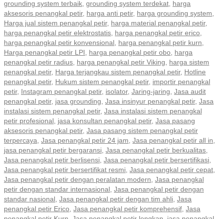
grounding system terbaik
,
grounding system terdekat
,
harga
aksesoris penangkal petir
,
harga anti petir
,
harga grounding system
,
Harga jual sistem penangkal petir
,
harga material penangkal petir
,
harga penangkal petir elektrostatis
,
harga penangkal petir erico
,
harga penangkal petir konvensional
,
harga penangkal petir kurn
,
Harga penangkal petir LPI
,
harga penangkal petir obo
,
harga
penangkal petir radius
,
harga penangkal petir Viking
,
harga sistem
penangkal petir
,
Harga terjangkau sistem penangkal petir
,
Hotline
penangkal petir
,
Hukum sistem penangkal petir
,
importir penangkal
petir
,
Instagram penangkal petir
,
isolator
,
Jaring-jaring
,
Jasa audit
penangkal petir
,
jasa grounding
,
Jasa insinyur penangkal petir
,
Jasa
instalasi sistem penangkal petir
,
Jasa instalasi sistem penangkal
petir profesional
,
jasa konsultan penangkal petir
,
Jasa pasang
aksesoris penangkal petir
,
Jasa pasang sistem penangkal petir
terpercaya
,
Jasa penangkal petir 24 jam
,
Jasa penangkal petir all in
,
jasa penangkal petir bergaransi
,
Jasa penangkal petir berkualitas
,
Jasa penangkal petir berlisensi
,
Jasa penangkal petir bersertifikasi
,
Jasa penangkal petir bersertifikat resmi
,
Jasa penangkal petir cepat
,
Jasa penangkal petir dengan peralatan modern
,
Jasa penangkal
petir dengan standar internasional
,
Jasa penangkal petir dengan
standar nasional
,
Jasa penangkal petir dengan tim ahli
,
Jasa
penangkal petir Erico
,
Jasa penangkal petir komprehensif
,
Jasa
penangkal petir Kurn
,
Jasa penangkal petir lengkap
,
jasa penangkal