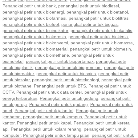
Penangkal petir untuk bank
,
penangkal petir untuk biodiesel
,
penangkal petir untuk bioenergi
,
penangkal petir untuk bioetanol
,
penangkal petir untuk biofarmasi
,
penangkal petir untuk biofiltrasi
,
penangkal petir untuk biofuel
,
penangkal petir untuk biogas
,
penangkal petir untuk bioindikator
,
penangkal petir untuk biokatalis
,
penangkal petir untuk biokerosin
,
penangkal petir untuk biokimia
,
penangkal petir untuk biokonversi
,
penangkal petir untuk biomassa
,
penangkal petir untuk biomaterial
,
penangkal petir untuk biomesin
,
penangkal petir untuk biomethane
,
penangkal petir untuk
biomolekul
,
penangkal petir untuk biopertamax
,
penangkal petir
untuk bioplastik
,
penangkal petir untuk biopremium
,
penangkal petir
untuk bioreaktor
,
penangkal petir untuk biosains
,
penangkal petir
untuk biosolar
,
penangkal petir untuk bioteknologi
,
penangkal petir
untuk biothane
,
Penangkal petir untuk BTS
,
Penangkal petir untuk
CCTV
,
Penangkal petir untuk data center
,
penangkal petir untuk
energi terbarukan
,
Penangkal petir untuk gedung
,
penangkal petir
untuk gereja
,
Penangkal petir untuk gudang
,
Penangkal petir untuk
hotel
,
Penangkal petir untuk jalan tol
,
Penangkal petir untuk
jembatan
,
penangkal petir untuk kampus
,
Penangkal petir untuk
kantor
,
Penangkal petir untuk kapal
,
Penangkal petir untuk kereta
api
,
Penangkal petir untuk kolam renang
,
penangkal petir untuk
komputer
,
Penangkal petir untuk lampu jalan
,
penangkal petir untuk