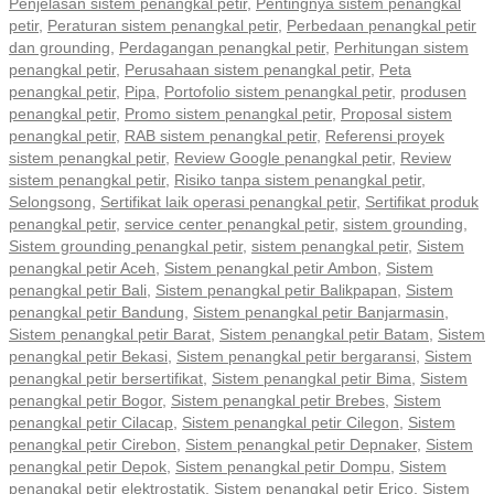
Penjelasan sistem penangkal petir
,
Pentingnya sistem penangkal
petir
,
Peraturan sistem penangkal petir
,
Perbedaan penangkal petir
dan grounding
,
Perdagangan penangkal petir
,
Perhitungan sistem
penangkal petir
,
Perusahaan sistem penangkal petir
,
Peta
penangkal petir
,
Pipa
,
Portofolio sistem penangkal petir
,
produsen
penangkal petir
,
Promo sistem penangkal petir
,
Proposal sistem
penangkal petir
,
RAB sistem penangkal petir
,
Referensi proyek
sistem penangkal petir
,
Review Google penangkal petir
,
Review
sistem penangkal petir
,
Risiko tanpa sistem penangkal petir
,
Selongsong
,
Sertifikat laik operasi penangkal petir
,
Sertifikat produk
penangkal petir
,
service center penangkal petir
,
sistem grounding
,
Sistem grounding penangkal petir
,
sistem penangkal petir
,
Sistem
penangkal petir Aceh
,
Sistem penangkal petir Ambon
,
Sistem
penangkal petir Bali
,
Sistem penangkal petir Balikpapan
,
Sistem
penangkal petir Bandung
,
Sistem penangkal petir Banjarmasin
,
Sistem penangkal petir Barat
,
Sistem penangkal petir Batam
,
Sistem
penangkal petir Bekasi
,
Sistem penangkal petir bergaransi
,
Sistem
penangkal petir bersertifikat
,
Sistem penangkal petir Bima
,
Sistem
penangkal petir Bogor
,
Sistem penangkal petir Brebes
,
Sistem
penangkal petir Cilacap
,
Sistem penangkal petir Cilegon
,
Sistem
penangkal petir Cirebon
,
Sistem penangkal petir Depnaker
,
Sistem
penangkal petir Depok
,
Sistem penangkal petir Dompu
,
Sistem
penangkal petir elektrostatik
,
Sistem penangkal petir Erico
,
Sistem