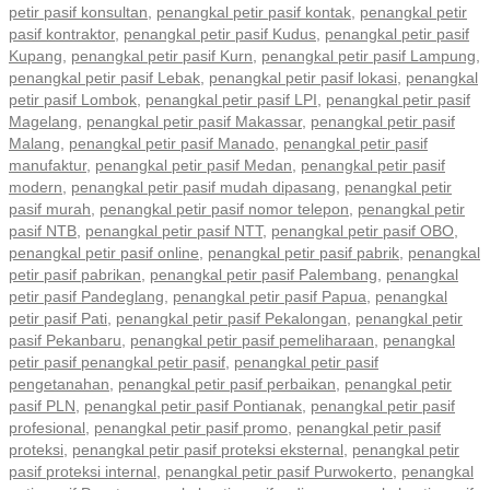
petir pasif konsultan
,
penangkal petir pasif kontak
,
penangkal petir
pasif kontraktor
,
penangkal petir pasif Kudus
,
penangkal petir pasif
Kupang
,
penangkal petir pasif Kurn
,
penangkal petir pasif Lampung
,
penangkal petir pasif Lebak
,
penangkal petir pasif lokasi
,
penangkal
petir pasif Lombok
,
penangkal petir pasif LPI
,
penangkal petir pasif
Magelang
,
penangkal petir pasif Makassar
,
penangkal petir pasif
Malang
,
penangkal petir pasif Manado
,
penangkal petir pasif
manufaktur
,
penangkal petir pasif Medan
,
penangkal petir pasif
modern
,
penangkal petir pasif mudah dipasang
,
penangkal petir
pasif murah
,
penangkal petir pasif nomor telepon
,
penangkal petir
pasif NTB
,
penangkal petir pasif NTT
,
penangkal petir pasif OBO
,
penangkal petir pasif online
,
penangkal petir pasif pabrik
,
penangkal
petir pasif pabrikan
,
penangkal petir pasif Palembang
,
penangkal
petir pasif Pandeglang
,
penangkal petir pasif Papua
,
penangkal
petir pasif Pati
,
penangkal petir pasif Pekalongan
,
penangkal petir
pasif Pekanbaru
,
penangkal petir pasif pemeliharaan
,
penangkal
petir pasif penangkal petir pasif
,
penangkal petir pasif
pengetanahan
,
penangkal petir pasif perbaikan
,
penangkal petir
pasif PLN
,
penangkal petir pasif Pontianak
,
penangkal petir pasif
profesional
,
penangkal petir pasif promo
,
penangkal petir pasif
proteksi
,
penangkal petir pasif proteksi eksternal
,
penangkal petir
pasif proteksi internal
,
penangkal petir pasif Purwokerto
,
penangkal