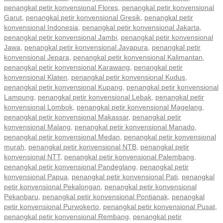
penangkal petir konvensional Flores
,
penangkal petir konvensional
Garut
,
penangkal petir konvensional Gresik
,
penangkal petir
konvensional Indonesia
,
penangkal petir konvensional Jakarta
,
penangkal petir konvensional Jambi
,
penangkal petir konvensional
Jawa
,
penangkal petir konvensional Jayapura
,
penangkal petir
konvensional Jepara
,
penangkal petir konvensional Kalimantan
,
penangkal petir konvensional Karawang
,
penangkal petir
konvensional Klaten
,
penangkal petir konvensional Kudus
,
penangkal petir konvensional Kupang
,
penangkal petir konvensional
Lampung
,
penangkal petir konvensional Lebak
,
penangkal petir
konvensional Lombok
,
penangkal petir konvensional Magelang
,
penangkal petir konvensional Makassar
,
penangkal petir
konvensional Malang
,
penangkal petir konvensional Manado
,
penangkal petir konvensional Medan
,
penangkal petir konvensional
murah
,
penangkal petir konvensional NTB
,
penangkal petir
konvensional NTT
,
penangkal petir konvensional Palembang
,
penangkal petir konvensional Pandeglang
,
penangkal petir
konvensional Papua
,
penangkal petir konvensional Pati
,
penangkal
petir konvensional Pekalongan
,
penangkal petir konvensional
Pekanbaru
,
penangkal petir konvensional Pontianak
,
penangkal
petir konvensional Purwokerto
,
penangkal petir konvensional Pusat
,
penangkal petir konvensional Rembang
,
penangkal petir