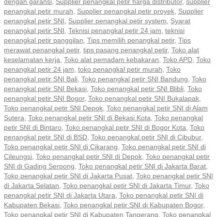
dengan garansi
,
Supplier penangkal petir harga distributor
,
supplier
penangkal petir murah
,
Supplier penangkal petir proyek
,
Supplier
penangkal petir SNI
,
Supplier penangkal petir system
,
Syarat
penangkal petir SNI
,
Teknisi penangkal petir 24 jam
,
teknisi
penangkal petir panggilan
,
Tips memilih penangkal petir
,
Tips
merawat penangkal petir
,
tips pasang penangkal petir
,
Toko alat
keselamatan kerja
,
Toko alat pemadam kebakaran
,
Toko APD
,
Toko
penangkal petir 24 jam
,
toko penangkal petir murah
,
Toko
penangkal petir SNI Bali
,
Toko penangkal petir SNI Bandung
,
Toko
penangkal petir SNI Bekasi
,
Toko penangkal petir SNI Blibli
,
Toko
penangkal petir SNI Bogor
,
Toko penangkal petir SNI Bukalapak
,
Toko penangkal petir SNI Depok
,
Toko penangkal petir SNI di Alam
Sutera
,
Toko penangkal petir SNI di Bekasi Kota
,
Toko penangkal
petir SNI di Bintaro
,
Toko penangkal petir SNI di Bogor Kota
,
Toko
penangkal petir SNI di BSD
,
Toko penangkal petir SNI di Cibubur
,
Toko penangkal petir SNI di Cikarang
,
Toko penangkal petir SNI di
Cileungsi
,
Toko penangkal petir SNI di Depok
,
Toko penangkal petir
SNI di Gading Serpong
,
Toko penangkal petir SNI di Jakarta Barat
,
Toko penangkal petir SNI di Jakarta Pusat
,
Toko penangkal petir SNI
di Jakarta Selatan
,
Toko penangkal petir SNI di Jakarta Timur
,
Toko
penangkal petir SNI di Jakarta Utara
,
Toko penangkal petir SNI di
Kabupaten Bekasi
,
Toko penangkal petir SNI di Kabupaten Bogor
,
Toko penangkal petir SNI di Kabupaten Tangerang
,
Toko penangkal