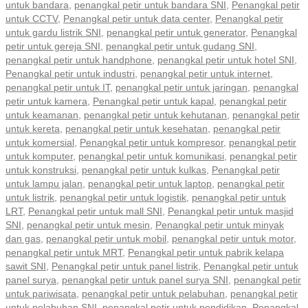
untuk bandara
,
penangkal petir untuk bandara SNI
,
Penangkal petir
untuk CCTV
,
Penangkal petir untuk data center
,
Penangkal petir
untuk gardu listrik SNI
,
penangkal petir untuk generator
,
Penangkal
petir untuk gereja SNI
,
penangkal petir untuk gudang SNI
,
penangkal petir untuk handphone
,
penangkal petir untuk hotel SNI
,
Penangkal petir untuk industri
,
penangkal petir untuk internet
,
penangkal petir untuk IT
,
penangkal petir untuk jaringan
,
penangkal
petir untuk kamera
,
Penangkal petir untuk kapal
,
penangkal petir
untuk keamanan
,
penangkal petir untuk kehutanan
,
penangkal petir
untuk kereta
,
penangkal petir untuk kesehatan
,
penangkal petir
untuk komersial
,
Penangkal petir untuk kompresor
,
penangkal petir
untuk komputer
,
penangkal petir untuk komunikasi
,
penangkal petir
untuk konstruksi
,
penangkal petir untuk kulkas
,
Penangkal petir
untuk lampu jalan
,
penangkal petir untuk laptop
,
penangkal petir
untuk listrik
,
penangkal petir untuk logistik
,
penangkal petir untuk
LRT
,
Penangkal petir untuk mall SNI
,
Penangkal petir untuk masjid
SNI
,
penangkal petir untuk mesin
,
Penangkal petir untuk minyak
dan gas
,
penangkal petir untuk mobil
,
penangkal petir untuk motor
,
penangkal petir untuk MRT
,
Penangkal petir untuk pabrik kelapa
sawit SNI
,
Penangkal petir untuk panel listrik
,
Penangkal petir untuk
panel surya
,
penangkal petir untuk panel surya SNI
,
penangkal petir
untuk pariwisata
,
penangkal petir untuk pelabuhan
,
penangkal petir
untuk pelabuhan SNI
,
penangkal petir untuk pendidikan
,
Penangkal