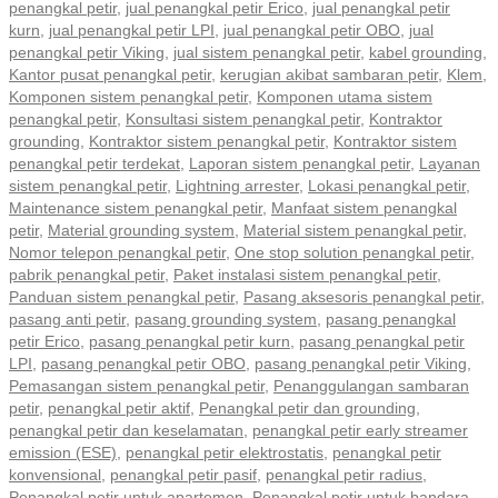
penangkal petir
,
jual penangkal petir Erico
,
jual penangkal petir
kurn
,
jual penangkal petir LPI
,
jual penangkal petir OBO
,
jual
penangkal petir Viking
,
jual sistem penangkal petir
,
kabel grounding
,
Kantor pusat penangkal petir
,
kerugian akibat sambaran petir
,
Klem
,
Komponen sistem penangkal petir
,
Komponen utama sistem
penangkal petir
,
Konsultasi sistem penangkal petir
,
Kontraktor
grounding
,
Kontraktor sistem penangkal petir
,
Kontraktor sistem
penangkal petir terdekat
,
Laporan sistem penangkal petir
,
Layanan
sistem penangkal petir
,
Lightning arrester
,
Lokasi penangkal petir
,
Maintenance sistem penangkal petir
,
Manfaat sistem penangkal
petir
,
Material grounding system
,
Material sistem penangkal petir
,
Nomor telepon penangkal petir
,
One stop solution penangkal petir
,
pabrik penangkal petir
,
Paket instalasi sistem penangkal petir
,
Panduan sistem penangkal petir
,
Pasang aksesoris penangkal petir
,
pasang anti petir
,
pasang grounding system
,
pasang penangkal
petir Erico
,
pasang penangkal petir kurn
,
pasang penangkal petir
LPI
,
pasang penangkal petir OBO
,
pasang penangkal petir Viking
,
Pemasangan sistem penangkal petir
,
Penanggulangan sambaran
petir
,
penangkal petir aktif
,
Penangkal petir dan grounding
,
penangkal petir dan keselamatan
,
penangkal petir early streamer
emission (ESE)
,
penangkal petir elektrostatis
,
penangkal petir
konvensional
,
penangkal petir pasif
,
penangkal petir radius
,
Penangkal petir untuk apartemen
,
Penangkal petir untuk bandara
,