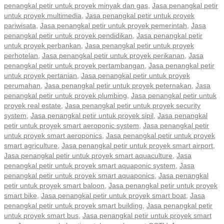
penangkal petir untuk proyek minyak dan gas
,
Jasa penangkal petir
untuk proyek multimedia
,
Jasa penangkal petir untuk proyek
pariwisata
,
Jasa penangkal petir untuk proyek pemerintah
,
Jasa
penangkal petir untuk proyek pendidikan
,
Jasa penangkal petir
untuk proyek perbankan
,
Jasa penangkal petir untuk proyek
perhotelan
,
Jasa penangkal petir untuk proyek perikanan
,
Jasa
penangkal petir untuk proyek pertambangan
,
Jasa penangkal petir
untuk proyek pertanian
,
Jasa penangkal petir untuk proyek
perumahan
,
Jasa penangkal petir untuk proyek peternakan
,
Jasa
penangkal petir untuk proyek plumbing
,
Jasa penangkal petir untuk
proyek real estate
,
Jasa penangkal petir untuk proyek security
system
,
Jasa penangkal petir untuk proyek sipil
,
Jasa penangkal
petir untuk proyek smart aeroponic system
,
Jasa penangkal petir
untuk proyek smart aeroponics
,
Jasa penangkal petir untuk proyek
smart agriculture
,
Jasa penangkal petir untuk proyek smart airport
,
Jasa penangkal petir untuk proyek smart aquaculture
,
Jasa
penangkal petir untuk proyek smart aquaponic system
,
Jasa
penangkal petir untuk proyek smart aquaponics
,
Jasa penangkal
petir untuk proyek smart baloon
,
Jasa penangkal petir untuk proyek
smart bike
,
Jasa penangkal petir untuk proyek smart boat
,
Jasa
penangkal petir untuk proyek smart building
,
Jasa penangkal petir
untuk proyek smart bus
,
Jasa penangkal petir untuk proyek smart