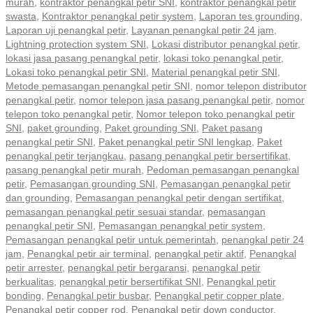
murah
,
kontraktor penangkal petir SNI
,
kontraktor penangkal petir
swasta
,
Kontraktor penangkal petir system
,
Laporan tes grounding
,
Laporan uji penangkal petir
,
Layanan penangkal petir 24 jam
,
Lightning protection system SNI
,
Lokasi distributor penangkal petir
,
lokasi jasa pasang penangkal petir
,
lokasi toko penangkal petir
,
Lokasi toko penangkal petir SNI
,
Material penangkal petir SNI
,
Metode pemasangan penangkal petir SNI
,
nomor telepon distributor
penangkal petir
,
nomor telepon jasa pasang penangkal petir
,
nomor
telepon toko penangkal petir
,
Nomor telepon toko penangkal petir
SNI
,
paket grounding
,
Paket grounding SNI
,
Paket pasang
penangkal petir SNI
,
Paket penangkal petir SNI lengkap
,
Paket
penangkal petir terjangkau
,
pasang penangkal petir bersertifikat
,
pasang penangkal petir murah
,
Pedoman pemasangan penangkal
petir
,
Pemasangan grounding SNI
,
Pemasangan penangkal petir
dan grounding
,
Pemasangan penangkal petir dengan sertifikat
,
pemasangan penangkal petir sesuai standar
,
pemasangan
penangkal petir SNI
,
Pemasangan penangkal petir system
,
Pemasangan penangkal petir untuk pemerintah
,
penangkal petir 24
jam
,
Penangkal petir air terminal
,
penangkal petir aktif
,
Penangkal
petir arrester
,
penangkal petir bergaransi
,
penangkal petir
berkualitas
,
penangkal petir bersertifikat SNI
,
Penangkal petir
bonding
,
Penangkal petir busbar
,
Penangkal petir copper plate
,
Penangkal petir copper rod
,
Penangkal petir down conductor
,