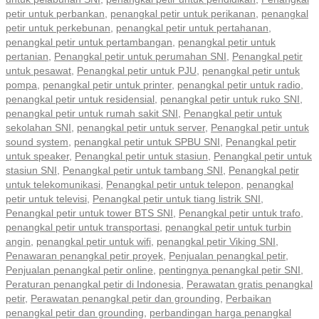
petir untuk perbankan
,
penangkal petir untuk perikanan
,
penangkal
petir untuk perkebunan
,
penangkal petir untuk pertahanan
,
penangkal petir untuk pertambangan
,
penangkal petir untuk
pertanian
,
Penangkal petir untuk perumahan SNI
,
Penangkal petir
untuk pesawat
,
Penangkal petir untuk PJU
,
penangkal petir untuk
pompa
,
penangkal petir untuk printer
,
penangkal petir untuk radio
,
penangkal petir untuk residensial
,
penangkal petir untuk ruko SNI
,
penangkal petir untuk rumah sakit SNI
,
Penangkal petir untuk
sekolahan SNI
,
penangkal petir untuk server
,
Penangkal petir untuk
sound system
,
penangkal petir untuk SPBU SNI
,
Penangkal petir
untuk speaker
,
Penangkal petir untuk stasiun
,
Penangkal petir untuk
stasiun SNI
,
Penangkal petir untuk tambang SNI
,
Penangkal petir
untuk telekomunikasi
,
Penangkal petir untuk telepon
,
penangkal
petir untuk televisi
,
Penangkal petir untuk tiang listrik SNI
,
Penangkal petir untuk tower BTS SNI
,
Penangkal petir untuk trafo
,
penangkal petir untuk transportasi
,
penangkal petir untuk turbin
angin
,
penangkal petir untuk wifi
,
penangkal petir Viking SNI
,
Penawaran penangkal petir proyek
,
Penjualan penangkal petir
,
Penjualan penangkal petir online
,
pentingnya penangkal petir SNI
,
Peraturan penangkal petir di Indonesia
,
Perawatan gratis penangkal
petir
,
Perawatan penangkal petir dan grounding
,
Perbaikan
penangkal petir dan grounding
,
perbandingan harga penangkal