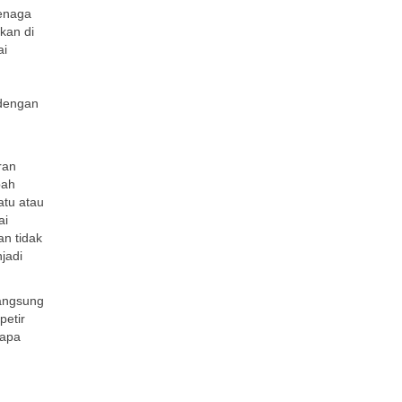
tenaga
kan di
ai
n
 dengan
ran
bah
atu atau
ai
an tidak
jadi
langsung
petir
rapa