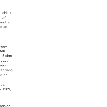
 sirkuit
han).
ounding
dalah
ingga
atau
 – 5 ohm
erdapat
dapun
tah yang
ntuan
t dan
N/1989,
 adalah