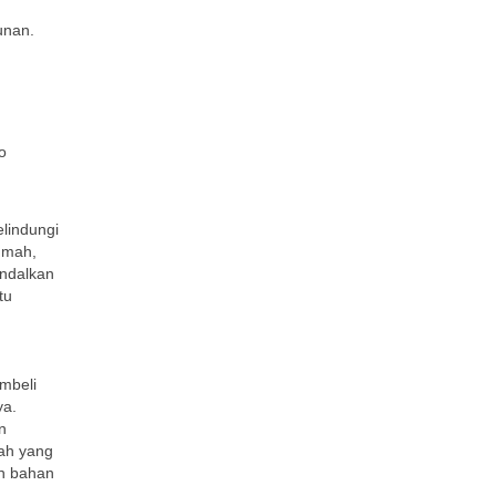
unan.
o
elindungi
umah,
andalkan
tu
mbeli
ya.
n
lah yang
ah bahan