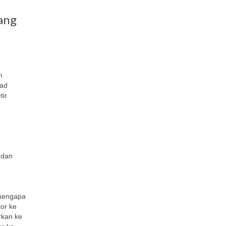
ang
n
ead
ir.
 dan
 mengapa
tor ke
rkan ke