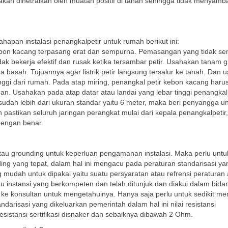
akan dinetralkan oleh muatan positif di tanah sehingga tidak menyamb
apan instalasi penangkalpetir untuk rumah berikut ini:
kebon kacang terpasang erat dan sempurna. Pemasangan yang tidak s
k bekerja efektif dan rusak ketika tersambar petir. Usahakan tanam 
 basah. Tujuannya agar listrik petir langsung tersalur ke tanah. Dan 
nggi dari rumah. Pada atap miring, penangkal petir kebon kacang haru
an. Usahakan pada atap datar atau landai yang lebar tinggi penangkal 
a sudah lebih dari ukuran standar yaitu 6 meter, maka beri penyangga u
astikan seluruh jaringan perangkat mulai dari kepala penangkalpetir,
dengan benar.
 grounding untuk keperluan pengamanan instalasi. Maka perlu untu
ing yang tepat, dalam hal ini mengacu pada peraturan standarisasi ya
g mudah untuk dipakai yaitu suatu persyaratan atau refrensi peraturan
u instansi yang berkompeten dan telah ditunjuk dan diakui dalam bida
 ke konsultan untuk mengetahuinya. Hanya saja perlu untuk sedikit me
ndarisasi yang dikeluarkan pemerintah dalam hal ini nilai resistansi
sistansi sertifikasi disnaker dan sebaiknya dibawah 2 Ohm.