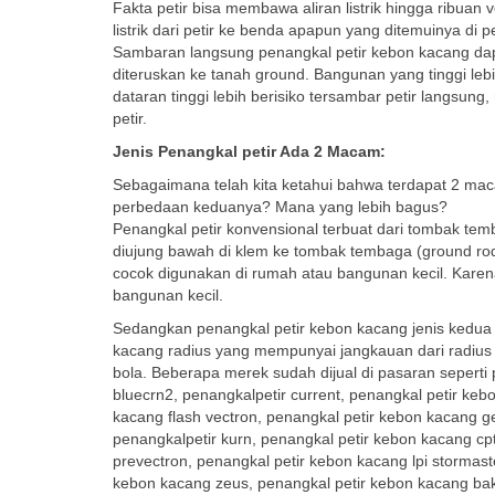
Fakta petir bisa membawa aliran listrik hingga ribua
listrik dari petir ke benda apapun yang ditemuinya 
Sambaran langsung penangkal petir kebon kacang dapa
diteruskan ke tanah ground. Bangunan yang tinggi leb
dataran tinggi lebih berisiko tersambar petir langsung
petir.
Jenis Penangkal petir Ada 2 Macam:
Sebagaimana telah kita ketahui bahwa terdapat 2 macam
perbedaan keduanya? Mana yang lebih bagus?
Penangkal petir konvensional terbuat dari tombak te
diujung bawah di klem ke tombak tembaga (ground rod
cocok digunakan di rumah atau bangunan kecil. Karena
bangunan kecil.
Sedangkan penangkal petir kebon kacang jenis kedua a
kacang radius yang mempunyai jangkauan dari radius
bola. Beberapa merek sudah dijual di pasaran seperti
bluecrn2, penangkalpetir current, penangkal petir keb
kacang flash vectron, penangkal petir kebon kacang gen
penangkalpetir kurn, penangkal petir kebon kacang cp
prevectron, penangkal petir kebon kacang lpi stormast
kebon kacang zeus, penangkal petir kebon kacang baki