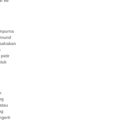
ar ke
empurna
ground
usahakan
s
petir
ntuk
k
ng
 atau
ng
ngerti