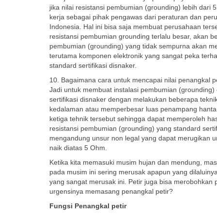
jika nilai resistansi pembumian (grounding) lebih da
kerja sebagai pihak pengawas dari peraturan dan perund
Indonesia. Hal ini bisa saja membuat perusahaan tersebu
resistansi pembumian grounding terlalu besar, akan b
pembumian (grounding) yang tidak sempurna akan m
terutama komponen elektronik yang sangat peka terha
standard sertifikasi disnaker.
10. Bagaimana cara untuk mencapai nilai penangkal pe
Jadi untuk membuat instalasi pembumian (grounding) 
sertifikasi disnaker dengan melakukan beberapa tekn
kedalaman atau memperbesar luas penampang hantara
ketiga tehnik tersebut sehingga dapat memperoleh has
resistansi pembumian (grounding) yang standard sertif
mengandung unsur non legal yang dapat merugikan unt
naik diatas 5 Ohm.
Ketika kita memasuki musim hujan dan mendung, masa
pada musim ini sering merusak apapun yang dilaluinya
yang sangat merusak ini. Petir juga bisa merobohkan p
urgensinya memasang penangkal petir?
Fungsi Penangkal petir