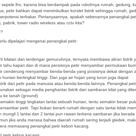
hal sepele lho, karena bisa berdampak pada robohnya rumah, gedung, ka
nya, petir bahkan dapat menimbulkan korslet listrik sehingga rumah, ge
v berpotensi terbakar. Pertanyaannya, apakah sebenarnya penangkal pe
pabrik, tower radio wireless atau cctv kita?
t?
rlu dipelajari mengenai penangkal petir:
perti kilatan dan terdengar gemuruhnya, ternyata membawa aliran listrik 
akan tahu kapan dan di mana persisnya petir menyambar permukaan bum
petir cenderung menyambar benda-benda yang posisinya dekat dengan
 hunian bertingkat tinggi. Dan juga air hujan yang turun juga dapat
trik dari petir pada manusia atau benda-benda lainnya. Penangkal pet
gunakan sebagai media penghantar listrik dari sambaran kilat yang dit
tu ke tanah (ground).
semakin tinggi tingkatan lantai sebuah hunian, tentu semakin besar pul
rsambar petir. Tapi bukan berarti rumah dengan satu lantai tidak me
ah mungil 1 lantai dan 2 lantai pun rawan terkena sambaran jika berada 
amun jika anda merasa bahwa daerah rumah sering terjadi gledek, ma
gera memasang penangkal petir kebon kacang.
l petir kebon kacang