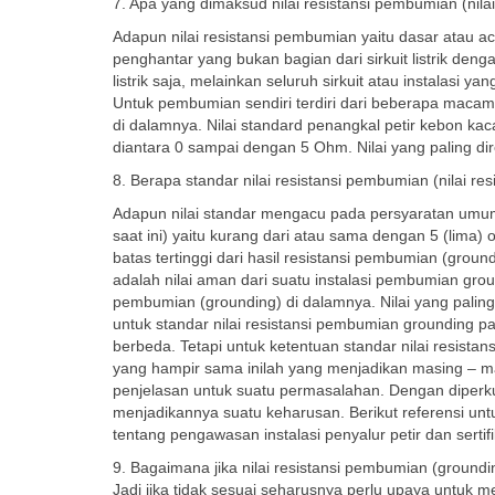
7. Apa yang dimaksud nilai resistansi pembumian (nila
Adapun nilai resistansi pembumian yaitu dasar atau acu
penghantar yang bukan bagian dari sirkuit listrik den
listrik saja, melainkan seluruh sirkuit atau instalasi
Untuk pembumian sendiri terdiri dari beberapa macam
di dalamnya. Nilai standard penangkal petir kebon kac
diantara 0 sampai dengan 5 Ohm. Nilai yang paling 
8. Berapa standar nilai resistansi pembumian (nilai res
Adapun nilai standar mengacu pada persyaratan umum i
saat ini) yaitu kurang dari atau sama dengan 5 (lima)
batas tertinggi dari hasil resistansi pembumian (grou
adalah nilai aman dari suatu instalasi pembumian groun
pembumian (grounding) di dalamnya. Nilai yang pali
untuk standar nilai resistansi pembumian grounding 
berbeda. Tetapi untuk ketentuan standar nilai resist
yang hampir sama inilah yang menjadikan masing – ma
penjelasan untuk suatu permasalahan. Dengan diperkua
menjadikannya suatu keharusan. Berikut referensi un
tentang pengawasan instalasi penyalur petir dan sertifi
9. Bagaimana jika nilai resistansi pembumian (groundin
Jadi jika tidak sesuai seharusnya perlu upaya untuk 