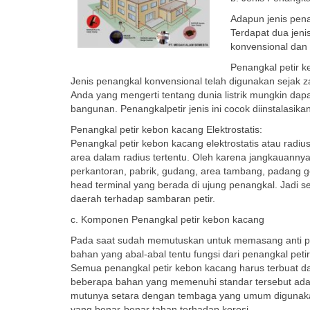
Adapun jenis pen
Terdapat dua jeni
konvensional dan e
Penangkal petir 
Jenis penangkal konvensional telah digunakan sejak
Anda yang mengerti tentang dunia listrik mungkin dap
bangunan. Penangkalpetir jenis ini cocok diinstalasika
Penangkal petir kebon kacang Elektrostatis:
Penangkal petir kebon kacang elektrostatis atau radiu
area dalam radius tertentu. Oleh karena jangkauanny
perkantoran, pabrik, gudang, area tambang, padang g
head terminal yang berada di ujung penangkal. Jadi s
daerah terhadap sambaran petir.
c. Komponen Penangkal petir kebon kacang
Pada saat sudah memutuskan untuk memasang anti pe
bahan yang abal-abal tentu fungsi dari penangkal pet
Semua penangkal petir kebon kacang harus terbuat da
beberapa bahan yang memenuhi standar tersebut adal
mutunya setara dengan tembaga yang umum digunakan 
yang benar-benar tahan terhadap korosi.