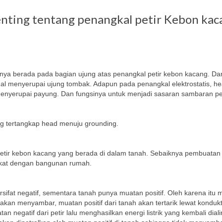
enting tentang penangkal petir Kebon kac
alnya berada pada bagian ujung atas penangkal petir kebon kacang. Da
l menyerupai ujung tombak. Adapun pada penangkal elektrostatis, h
menyerupai payung. Dan fungsinya untuk menjadi sasaran sambaran pet
ng tertangkap head menuju grounding.
ir kebon kacang yang berada di dalam tanah. Sebaiknya pembuatan
dekat dengan bangunan rumah.
ifat negatif, sementara tanah punya muatan positif. Oleh karena itu
akan menyambar, muatan positif dari tanah akan tertarik lewat konduk
 negatif dari petir lalu menghasilkan energi listrik yang kembali diali