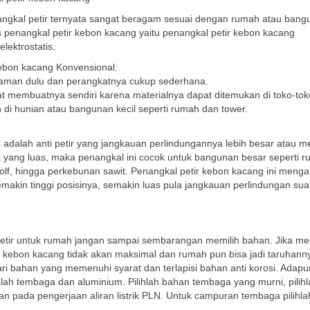
angkal petir ternyata sangat beragam sesuai dengan rumah atau bang
s penangkal petir kebon kacang yaitu penangkal petir kebon kacang
lektrostatis.
kebon kacang Konvensional:
 zaman dulu dan perangkatnya cukup sederhana.
at membuatnya sendiri karena materialnya dapat ditemukan di toko-tok
n di hunian atau bangunan kecil seperti rumah dan tower.
s adalah anti petir yang jangkauan perlindungannya lebih besar atau m
a yang luas, maka penangkal ini cocok untuk bangunan besar seperti r
olf, hingga perkebunan sawit. Penangkal petir kebon kacang ini meng
emakin tinggi posisinya, semakin luas pula jangkauan perlindungan sua
tir untuk rumah jangan sampai sembarangan memilih bahan. Jika me
ir kebon kacang tidak akan maksimal dan rumah pun bisa jadi taruhann
ri bahan yang memenuhi syarat dan terlapisi bahan anti korosi. Adapu
ah tembaga dan aluminium. Pilihlah bahan tembaga yang murni, pilih
pada pengerjaan aliran listrik PLN. Untuk campuran tembaga pilihl