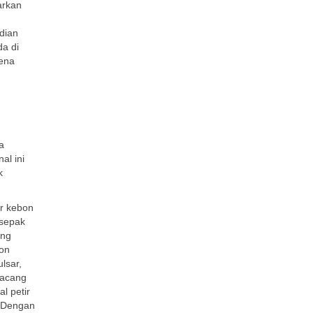
arkan
dian
da di
kena
a
al ini
k
ir kebon
 sepak
ang
bon
lsar,
kacang
l petir
. Dengan