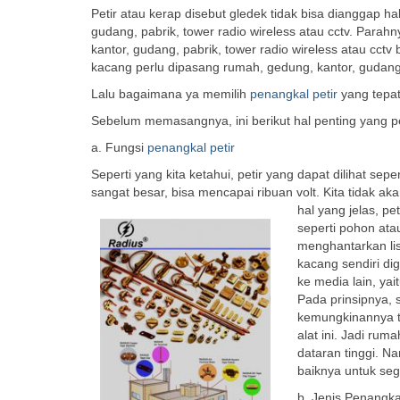
Petir atau kerap disebut gledek tidak bisa dianggap 
gudang, pabrik, tower radio wireless atau cctv. Parah
kantor, gudang, pabrik, tower radio wireless atau cct
kacang perlu dipasang rumah, gedung, kantor, gudang, 
Lalu bagaimana ya memilih
penangkal petir
yang tepa
Sebelum memasangnya, ini berikut hal penting yang pe
a. Fungsi
penangkal petir
Seperti yang kita ketahui, petir yang dapat dilihat se
sangat besar, bisa mencapai ribuan volt. Kita tidak 
hal yang jelas, 
seperti pohon atau
menghantarkan lis
kacang sendiri di
ke media lain, yai
Pada prinsipnya, 
kemungkinannya te
alat ini. Jadi rum
dataran tinggi. N
baiknya untuk se
b. Jenis Penangka