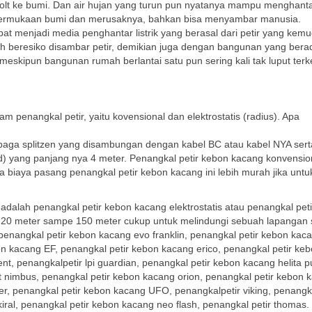
n volt ke bumi. Dan air hujan yang turun pun nyatanya mampu menghant
di permukaan bumi dan merusaknya, bahkan bisa menyambar manusia.
t menjadi media penghantar listrik yang berasal dari petir yang kemu
ih beresiko disambar petir, demikian juga dengan bangunan yang bera
, meskipun bangunan rumah berlantai satu pun sering kali tak luput ter
 penangkal petir, yaitu kovensional dan elektrostatis (radius). Apa
mbaga splitzen yang disambungan dengan kabel BC atau kabel NYA sert
) yang panjang nya 4 meter. Penangkal petir kebon kacang konvension
 biaya pasang penangkal petir kebon kacang ini lebih murah jika untu
dalah penangkal petir kebon kacang elektrostatis atau penangkal pet
 20 meter sampe 150 meter cukup untuk melindungi sebuah lapangan
 penangkal petir kebon kacang evo franklin, penangkal petir kebon kac
on kacang EF, penangkal petir kebon kacang erico, penangkal petir ke
t, penangkalpetir lpi guardian, penangkal petir kebon kacang helita pu
t nimbus, penangkal petir kebon kacang orion, penangkal petir kebon 
er, penangkal petir kebon kacang UFO, penangkalpetir viking, penangka
ral, penangkal petir kebon kacang neo flash, penangkal petir thomas