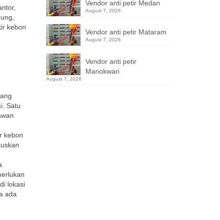
Vendor anti petir Medan
ntor,
August 7, 2026
dung,
tir kebon
Vendor anti petir Mataram
August 7, 2026
Vendor anti petir
Manokwari
August 7, 2026
yang
i. Satu
 awan
ir kebon
eruskan
a
merlukan
di lokasi
ka ada