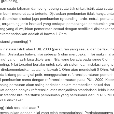
i grounding) ?
an suatu tahanan dari penghubung suatu titik sirkuit listrik atau suatu
gan bumi menurut cara tertentu. Dijelaskan pembumian tidak hanya untuk
 yang dibumikan disebut juga pembumian (grounding, arde, netral, pentana
, tergantung jenis instalasi yang terdapat pemasangan pembumian gr
ang yang di wajibkan pemerintah sesuai dengan sertifikasi disknaker a
direkomenadasikan adalah di bawah 1 Ohm.
istansi grounding) ?
nstalasi listrik atau PUIL 2000 (peraturan yang sesuai dan berlaku h
 ohm. Dijelaskan bahwa nilai sebesar 5 ohm merupakan nilai maksimal 
nding) yang masih bisa ditoleransi. Nilai yang berada pada range 0 ohm
ding. Nilai tersebut berlaku untuk seluruh sistem dan instalasi yang t
ng direkomendasikan adalah di bawah 1 Ohm atau mendekati 0 Ohm. A
pada bidang penangkal petir, menggunakan referensi peraturan pemerin
ansi pembumian sama dengan referensi peraturan pada PUIL 2000. Kete
sing peraturan akan saling berkaitan dalam memberikan solusi dan
t dengan banyak referensi di atas menjadikan standarisasi lebih kua
tuk standar nilai resistansi pembumian yang bersumber dari PER02/ME
kasi disknaker.
g) tidak sesuai di atas ?
menyesuaikan dengan nilai yang telah terstandarisasi. Pertimbangannya