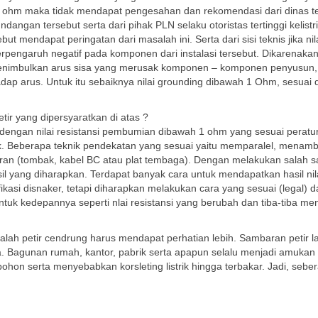
ri 5 ohm maka tidak mendapat pengesahan dan rekomendasi dari dinas 
angan tersebut serta dari pihak PLN selaku otoristas tertinggi kelistri
t mendapat peringatan dari masalah ini. Serta dari sisi teknis jika nil
erpengaruh negatif pada komponen dari instalasi tersebut. Dikarenaka
enimbulkan arus sisa yang merusak komponen – komponen penyusun,
dap arus. Untuk itu sebaiknya nilai grounding dibawah 1 Ohm, sesuai
tir yang dipersyaratkan di atas ?
dengan nilai resistansi pembumian dibawah 1 ohm yang sesuai peratu
ik. Beberapa teknik pendekatan yang sesuai yaitu memparalel, menam
n (tombak, kabel BC atau plat tembaga). Dengan melakukan salah s
il yang diharapkan. Terdapat banyak cara untuk mendapatkan hasil nil
ikasi disnaker, tetapi diharapkan melakukan cara yang sesuai (legal) d
uk kedepannya seperti nlai resistansi yang berubah dan tiba-tiba men
lah petir cendrung harus mendapat perhatian lebih. Sambaran petir 
. Bagunan rumah, kantor, pabrik serta apapun selalu menjadi amukan 
ohon serta menyebabkan korsleting listrik hingga terbakar. Jadi, sebe