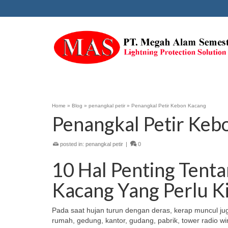
Home
»
Blog
»
penangkal petir
»
Penangkal Petir Kebon Kacang
Penangkal Petir Keb
posted in:
penangkal petir
|
0
10 Hal Penting Tent
Kacang Yang Perlu Ki
Pada saat hujan turun dengan deras, kerap muncul ju
rumah, gedung, kantor, gudang, pabrik, tower radio wir