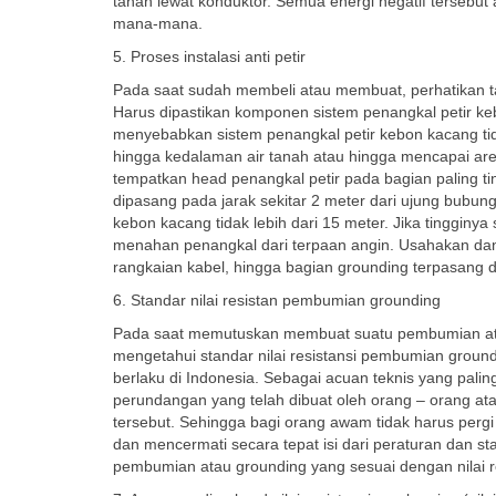
tanah lewat konduktor. Semua energi negatif tersebut 
mana-mana.
5. Proses instalasi anti petir
Pada saat sudah membeli atau membuat, perhatikan tah
Harus dipastikan komponen sistem penangkal petir 
menyebabkan sistem penangkal petir kebon kacang tida
hingga kedalaman air tanah atau hingga mencapai area
tempatkan head penangkal petir pada bagian paling ti
dipasang pada jarak sekitar 2 meter dari ujung bubung
kebon kacang tidak lebih dari 15 meter. Jika tingginy
menahan penangkal dari terpaan angin. Usahakan dan p
rangkaian kabel, hingga bagian grounding terpasang 
6. Standar nilai resistan pembumian grounding
Pada saat memutuskan membuat suatu pembumian atau
mengetahui standar nilai resistansi pembumian ground
berlaku di Indonesia. Sebagai acuan teknis yang palin
perundangan yang telah dibuat oleh orang – orang ata
tersebut. Sehingga bagi orang awam tidak harus pergi
dan mencermati secara tepat isi dari peraturan dan sta
pembumian atau grounding yang sesuai dengan nilai re