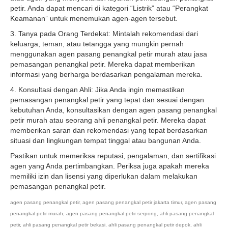
petir. Anda dapat mencari di kategori “Listrik” atau “Perangkat
Keamanan” untuk menemukan agen-agen tersebut.
3. Tanya pada Orang Terdekat: Mintalah rekomendasi dari
keluarga, teman, atau tetangga yang mungkin pernah
menggunakan agen pasang penangkal petir murah atau jasa
pemasangan penangkal petir. Mereka dapat memberikan
informasi yang berharga berdasarkan pengalaman mereka.
4. Konsultasi dengan Ahli: Jika Anda ingin memastikan
pemasangan penangkal petir yang tepat dan sesuai dengan
kebutuhan Anda, konsultasikan dengan agen pasang penangkal
petir murah atau seorang ahli penangkal petir. Mereka dapat
memberikan saran dan rekomendasi yang tepat berdasarkan
situasi dan lingkungan tempat tinggal atau bangunan Anda.
Pastikan untuk memeriksa reputasi, pengalaman, dan sertifikasi
agen yang Anda pertimbangkan. Periksa juga apakah mereka
memiliki izin dan lisensi yang diperlukan dalam melakukan
pemasangan penangkal petir.
agen pasang penangkal petir
,
agen pasang penangkal petir jakarta timur
,
agen pasang
penangkal petir murah
,
agen pasang penangkal petir serpong
,
ahli pasang penangkal
petir
,
ahli pasang penangkal petir bekasi
,
ahli pasang penangkal petir depok
,
ahli