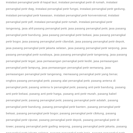
instalasi penangkal petir di kapal laut
,
instalasi penangkal petir di rumah
,
instalasi
penangkal petir dwg
,
instalasi penangkal petir fungsi
,
instalasi penangkal petir gedung
,
instalasi penangkal petir kawasan
,
instalasi penangkal petir konvensional
,
instalasi
penangkal petir pdf
,
instalasi penangkal petir rumah
,
instalasi penangkal petir
tangerang
,
jasa ahli pasang penangkal petir
,
jasa pasang penangkal petir
,
jasa pasang
penangkal petir bandung
,
jasa pasang penangkal petir bekasi
,
jasa pasang penangkal
petir bogor
,
jasa pasang penangkal petir cilandak
,
jasa pasang penangkal petir depok
,
jasa pasang penangkal petir jakarta selatan
,
jasa pasang penangkal petir serpong
,
jasa
pasang penangkal petir surabaya
,
jasa pasang penangkal petir tangerang
,
jasa pasang
penangkal petir tegal
,
jasa pemasangan penangkal petir kediri
,
jasa pemasangan
penangkal petir lampung
,
jasa pemasangan penangkal petir semarang
,
jasa
pemasangan penangkal petir tangerang
,
memasang penangkal petir yang benar
,
ongkos pasang penangkal petir
,
pasang alat penangkal petir
,
pasang antena di
penangkal petir
,
pasang antena tv penangkal petir
,
pasang anti petir bandung
,
pasang
anti petir bekasi
,
pasang anti petir harga
,
pasang anti petir murah
,
pasang kabel
penangkal petir
,
pasang penangkal petir
,
pasang penangkal petir adalah
,
pasang
penangkal petir bandung
,
pasang penangkal petir banten
,
pasang penangkal petir
bekasi
,
pasang penangkal petir bogor
,
pasang penangkal petir cibitung
,
pasang
penangkal petir ciputat
,
pasang penangkal petir depok
,
pasang penangkal petir di
tower
,
pasang penangkal petir gading serpong
,
pasang penangkal petir jakarta
,
pasang
penangkal petir jakarta selatan
,
pasang penangkal petir jogja
,
pasang penangkal petir