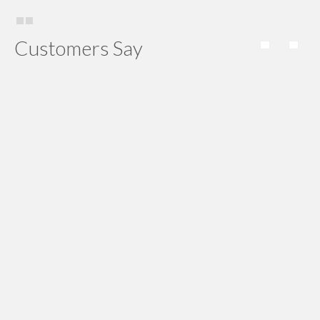
Customers Say
evo franklin nya uda sampe. Thx ya, servisnya sudah
bagus, koordinasinya bagus.
Wandi Simorangkir
ground rod nya uda nyampe, thx ya. Bisa jadi langganan
nih
Edi Sumampaw
Thx, viking nya uda sampe. Pengiriman yang diberikan
sangat cepat dan selalu tepat waktu.
Wandi Raharja