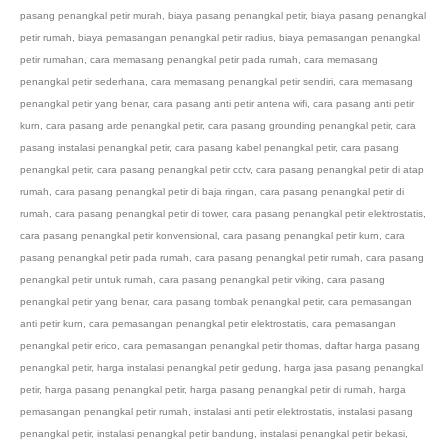
pasang penangkal petir murah
,
biaya pasang penangkal petir
,
biaya pasang penangkal
petir rumah
,
biaya pemasangan penangkal petir radius
,
biaya pemasangan penangkal
petir rumahan
,
cara memasang penangkal petir pada rumah
,
cara memasang
penangkal petir sederhana
,
cara memasang penangkal petir sendiri
,
cara memasang
penangkal petir yang benar
,
cara pasang anti petir antena wifi
,
cara pasang anti petir
kurn
,
cara pasang arde penangkal petir
,
cara pasang grounding penangkal petir
,
cara
pasang instalasi penangkal petir
,
cara pasang kabel penangkal petir
,
cara pasang
penangkal petir
,
cara pasang penangkal petir cctv
,
cara pasang penangkal petir di atap
rumah
,
cara pasang penangkal petir di baja ringan
,
cara pasang penangkal petir di
rumah
,
cara pasang penangkal petir di tower
,
cara pasang penangkal petir elektrostatis
,
cara pasang penangkal petir konvensional
,
cara pasang penangkal petir kurn
,
cara
pasang penangkal petir pada rumah
,
cara pasang penangkal petir rumah
,
cara pasang
penangkal petir untuk rumah
,
cara pasang penangkal petir viking
,
cara pasang
penangkal petir yang benar
,
cara pasang tombak penangkal petir
,
cara pemasangan
anti petir kurn
,
cara pemasangan penangkal petir elektrostatis
,
cara pemasangan
penangkal petir erico
,
cara pemasangan penangkal petir thomas
,
daftar harga pasang
penangkal petir
,
harga instalasi penangkal petir gedung
,
harga jasa pasang penangkal
petir
,
harga pasang penangkal petir
,
harga pasang penangkal petir di rumah
,
harga
pemasangan penangkal petir rumah
,
instalasi anti petir elektrostatis
,
instalasi pasang
penangkal petir
,
instalasi penangkal petir bandung
,
instalasi penangkal petir bekasi
,